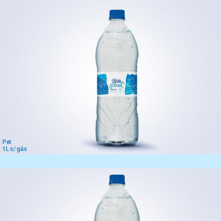
Pet
1L s/ gás