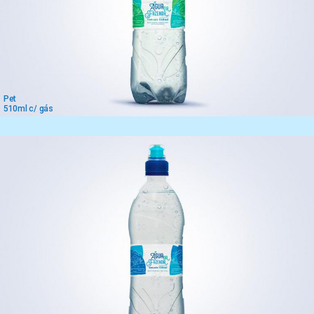
Pet
510ml c/ gás