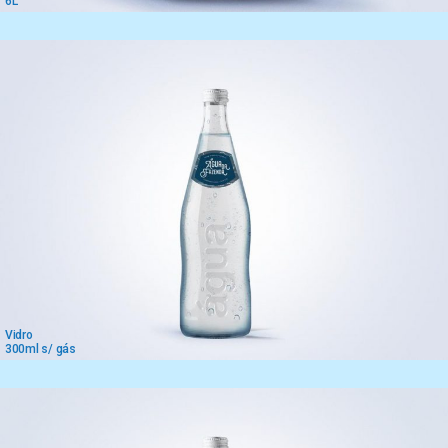
6L
Vidro
300ml s/ gás