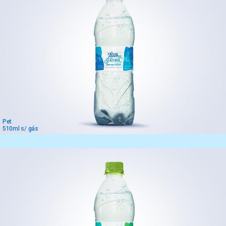
Pet
510ml s/ gás