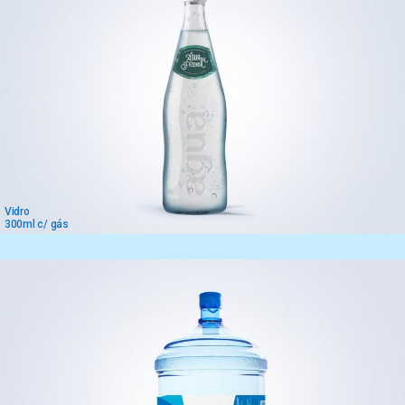
Vidro
300ml c/ gás