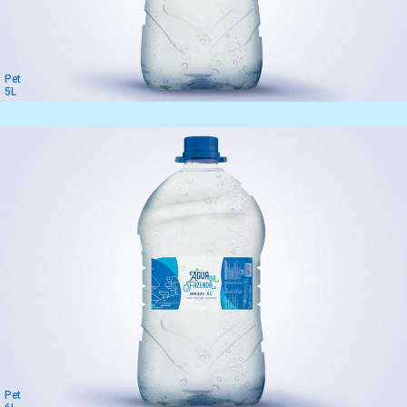
Pet
5L
Pet